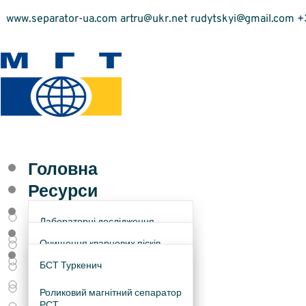
www.separator-ua.com artru@ukr.net rudytskyi@gmail.com +
Головна
Ресурси
Сировина
Лабораторні дослідження
Обладнання
Очищення кварцових пісків
Контакти
Технологічний аудит
збагачувальних підприємств
БСТ Туркенич
Збагачення титан-цирконових
пісків
Методи збагачення
Роликовий магнітний сепаратор
РСТ