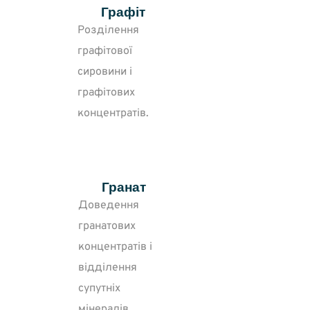
Графіт
Розділення
графітової
сировини і
графітових
концентратів.
Гранат
Доведення
гранатових
концентратів і
відділення
супутніх
мінералів.