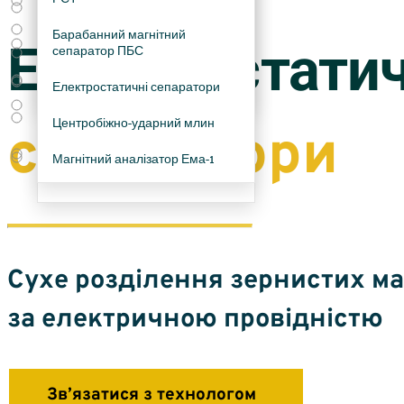
Збагачення цирконових
Кейси
концентратів
Барабанний магнітний
Електростатич
Статті
сепаратор ПБС
Збагачення пегматитової та
польовошпатової сировини
Про фірму
Електростатичні сепаратори
Доведення гранатових
Центробіжно-ударний млин
концентратів
сепаратори
Магнітний аналізатор Ема-1
Збагачення марганцевих руд і
хвостів
Сухе розділення зернистих ма
за електричною провідністю
Зв’язатися з технологом