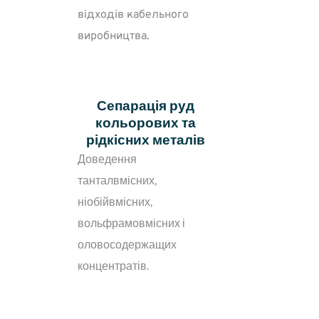
відходів кабельного
виробництва.
Сепарація руд
кольорових та
рідкісних металів
Доведення
танталвмісних,
ніобійвмісних,
вольфрамовмісних і
оловосодержащих
концентратів.