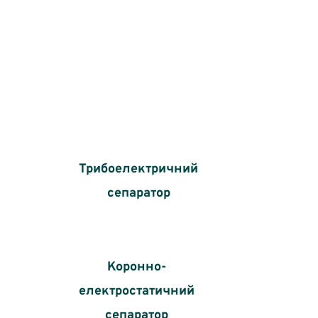
Типи виконання елек
Трибоелектричний
сепаратор
Коронно-
електростатичний
сепаратор