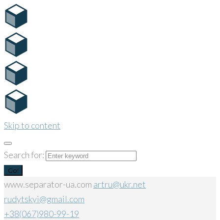
Skip to content
Search for:
Go!
www.separator-ua.com
artru@ukr.net
rudytskyi@gmail.com
+38(067)980-99-19