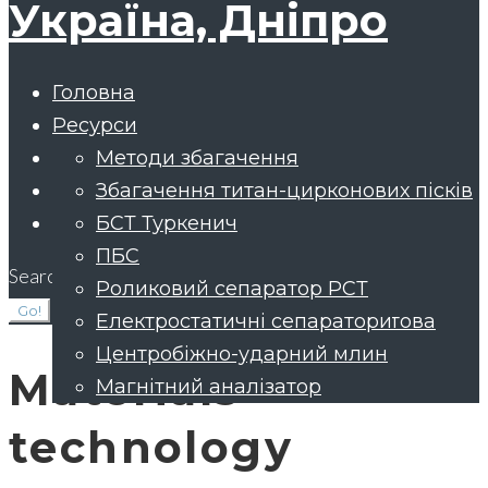
Головна
Ресурси
Сировина
Методи збагачення
Обладнання
Лабораторні дослідження
Збагачення титан-цирконових пісків
Контакти
Технологічний аудит збагачувальних
Очищення кварцових пісків
БСТ Туркенич
підприємств
Цирконовий концентрат
ПБС
Search for:
Гранатовий концентрат
Роликовий сепаратор РСТ
Go!
Пегматитова та польовошпатова
Електростатичні сепаратори
сировина
Центробіжно-ударний млин
Materials
Марганцеві руди і хвости
Магнітний аналізатор
technology