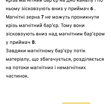
крізь магнітний бар’єр на дно каналу і по
ньому зісковзують вниз у приймач
6
.
Магнітні зерна
7
не можуть проникнути
крізь магнітний бар’єр. Тому вони
зісковзують вниз над магнітним бар’єром
у приймач
8
.
Завдяки магнітному бар’єру потік
матеріалу, що збагачується, розділяється
на потоки магнітних і немагнітних
частинок.