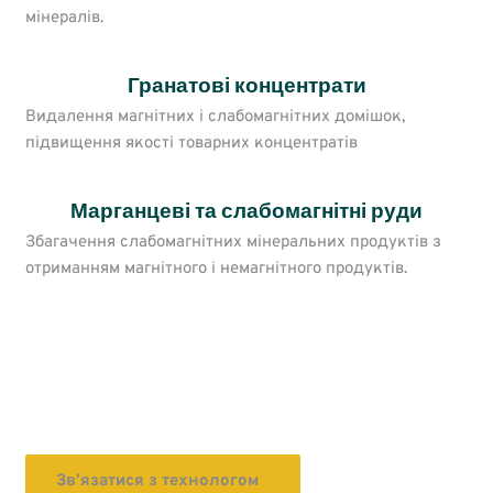
мінералів.
Гранатові концентрати
Видалення магнітних і слабомагнітних домішок,
підвищення якості товарних концентратів
Марганцеві та слабомагнітні руди
Збагачення слабомагнітних мінеральних продуктів з
отриманням магнітного і немагнітного продуктів.
Потрібно перевірити вашу сировину
на збагачуваність?
Зв’язатися з технологом