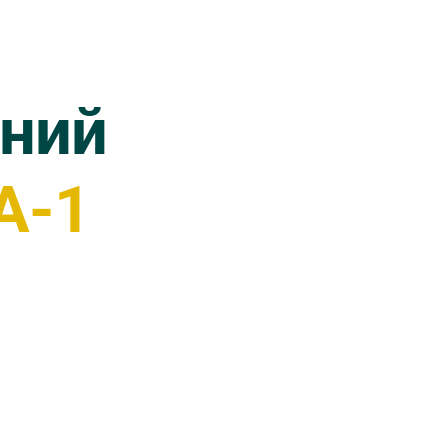
тний
А-1