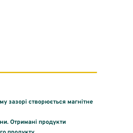
ому зазорі створюється магнітне
ини. Отримані продукти
го продукту.