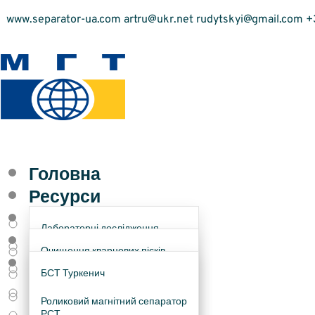
www.separator-ua.com artru@ukr.net rudytskyi@gmail.com +
Головна
Ресурси
Сировина
Лабораторні дослідження
Обладнання
Очищення кварцових пісків
Контакти
Технологічний аудит
збагачувальних підприємств
БСТ Туркенич
Збагачення титан-цирконових
пісків
Методи збагачення
Роликовий магнітний сепаратор
РСТ