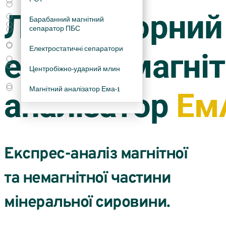
Збагачення цирконових
Кейси
концентратів
Лабораторний
Барабанний магнітний
Статті
сепаратор ПБС
Збагачення пегматитової та
польовошпатової сировини
Про фірму
Електростатичні сепаратори
електромагні
Доведення гранатових
Центробіжно-ударний млин
концентратів
Магнітний аналізатор Ема-1
Збагачення марганцевих руд і
аналізатор
Ем
хвостів
Експрес-аналіз магнітної
та немагнітної частини
мінеральної сировини.