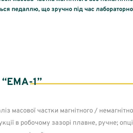
ся педаллю, що зручно під час лабораторної 
 “ЕМА-1”
ліз масової частки магнітного / немагнітн
кції в робочому зазорі плавне, ручне; опц