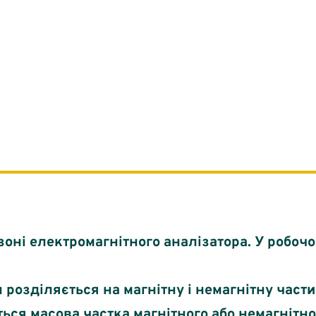
зоні електромагнітного аналізатора. У робоч
л розділяється на магнітну і немагнітну част
ься масова частка магнітного або немагнітно