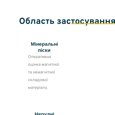
Область застосуванн
Мінеральні
піски
Оперативна
оцінка магнітної
та немагнітної
складової
матеріалу.
Нерудні