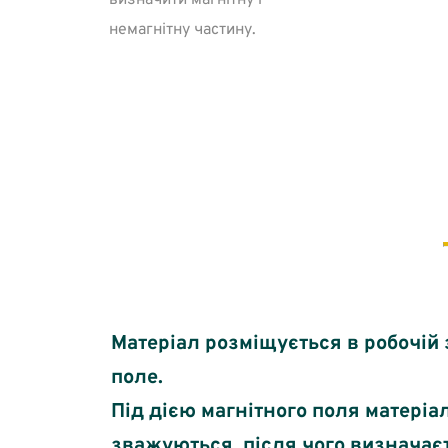
визначити магнітну і
немагнітну частину.
Будова і принцип дії
Матеріал розміщується в робочій 
поле.
Під дією магнітного поля матеріа
зважуються, після чого визначаєт